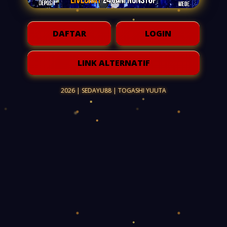
DAFTAR
LOGIN
LINK ALTERNATIF
2026 | SEDAYU88 | TOGASHI YUUTA