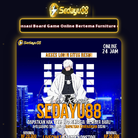
nsasi Board Game Online Bertema Furniture dengan Konsep Rua